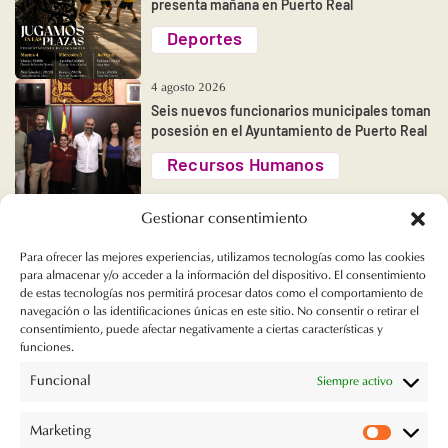
presenta mañana en Puerto Real
Deportes
4 agosto 2026
Seis nuevos funcionarios municipales toman
posesión en el Ayuntamiento de Puerto Real
Recursos Humanos
Gestionar consentimiento
Para ofrecer las mejores experiencias, utilizamos tecnologías como las cookies
para almacenar y/o acceder a la información del dispositivo. El consentimiento
de estas tecnologías nos permitirá procesar datos como el comportamiento de
navegación o las identificaciones únicas en este sitio. No consentir o retirar el
consentimiento, puede afectar negativamente a ciertas características y
funciones.
Ayuntamiento de Puerto Real
Plaza Rafael Alberti, s/n
Funcional
Siempre activo
11510 - Puerto Real
956 470 000
Marketing
ayuntamiento@puertoreal.es
Marketi