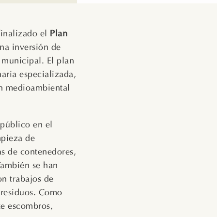
finalizado el
Plan
na inversión de
 municipal. El plan
naria especializada,
ón medioambiental
 público en el
impieza de
as de contenedores,
También se han
on trabajos de
 residuos. Como
te escombros,